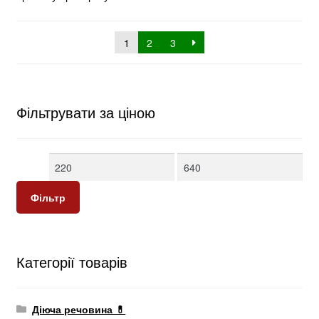
1
2
3
Фільтрувати за ціною
Мінімальна
Найбільша
ціна
ціна
Фільтр
Категорії товарів
Діюча речовина 💊