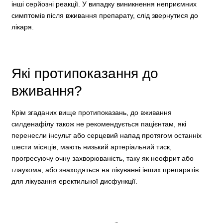
інші серйозні реакції. У випадку виникнення неприємних
симптомів після вживання препарату, слід звернутися до
лікаря.
Які протипоказання до
вживання?
Крім згаданих вище протипоказань, до вживання
силденафілу також не рекомендується пацієнтам, які
перенесли інсульт або серцевий напад протягом останніх
шести місяців, мають низький артеріальний тиск,
прогресуючу очну захворюваність, таку як неофрит або
глаукома, або знаходяться на лікуванні інших препаратів
для лікування еректильної дисфункції.