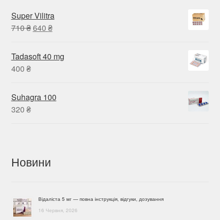
Super Vilitra
Оригінальна
Поточна
710
₴
640
₴
ціна:
ціна:
710 ₴.
640 ₴.
Tadasoft 40 mg
400
₴
Suhagra 100
320
₴
Новини
Відаліста 5 мг — повна інструкція, відгуки, дозування
16 Червня, 2026