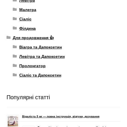
Малегра
Сіаліс
Філдена
Для продовження 👍
Віагра та Дапоксетин
Левітра та Дапоксетин
Пролонгатор
Сіаліс та Дапоксетин
Популярні статті
Відаліста 5 мг — повна інструкція, відгуки, дозування