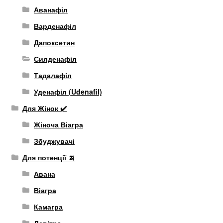
Аванафіл
Варденафіл
Дапоксетин
Силденафіл
Тадалафіл
Уденафіл (Udenafil)
Для Жінок ✔️
Жіноча Віагра
Збуджувачі
Для потенції 🍌
Авана
Віагра
Камагра
Левітра