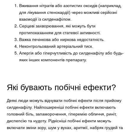
Вживання нітратів або азотистих оксидів (наприклад,
для лікування стенокардії) через можливі серйозні
взаємодії із силденафілом.
Серцеві захворювання, які можуть бути
протипоказанням для статевої активності.
Важка печінкова або ниркова недостатність.
Неконтрольований артеріальний тиск.
Алергія або гіперчутливість до силденафілу або будь-
яких інших компонентів препарату.
Які бувають побічні ефекти?
Деякі люди можуть відчувати побічні ефекти після прийому
силденафілу. Найпоширеніші побічні ефекти включають
головний біль, запаморочення, гіперемію обличчя, риніт,
диспепсію та нудоту. Рідкісніші побічні ефекти можуть
включати зміни зору, шум у вухах, аритмії, набряк грудей та