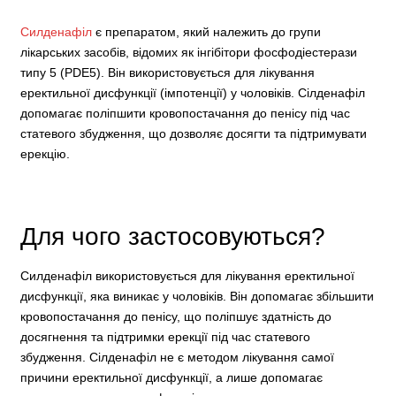
Силденафіл
є препаратом, який належить до групи
лікарських засобів, відомих як інгібітори фосфодіестерази
типу 5 (PDE5). Він використовується для лікування
еректильної дисфункції (імпотенції) у чоловіків. Сілденафіл
допомагає поліпшити кровопостачання до пенісу під час
статевого збудження, що дозволяє досягти та підтримувати
ерекцію.
Для чого застосовуються?
Силденафіл використовується для лікування еректильної
дисфункції, яка виникає у чоловіків. Він допомагає збільшити
кровопостачання до пенісу, що поліпшує здатність до
досягнення та підтримки ерекції під час статевого
збудження. Сілденафіл не є методом лікування самої
причини еректильної дисфункції, а лише допомагає