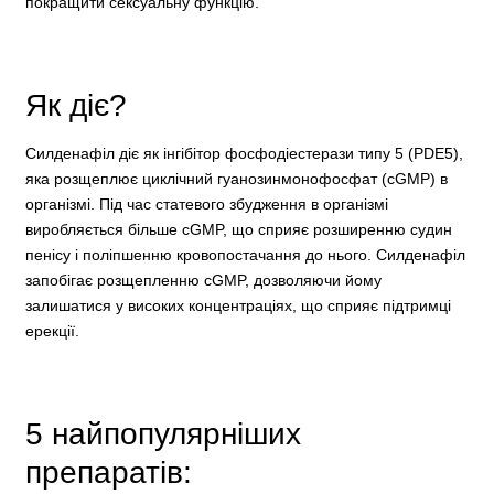
покращити сексуальну функцію.
Як діє?
Силденафіл діє як інгібітор фосфодіестерази типу 5 (PDE5),
яка розщеплює циклічний гуанозинмонофосфат (cGMP) в
організмі. Під час статевого збудження в організмі
виробляється більше cGMP, що сприяє розширенню судин
пенісу і поліпшенню кровопостачання до нього. Силденафіл
запобігає розщепленню cGMP, дозволяючи йому
залишатися у високих концентраціях, що сприяє підтримці
ерекції.
5 найпопулярніших
препаратів: