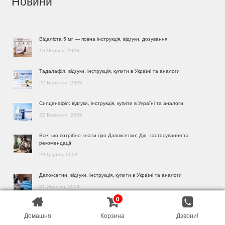
Новини
Відаліста 5 мг — повна інструкція, відгуки, дозування
16 Червня, 2026
Тадалафіл: відгуки, інструкція, купити в Україні та аналоги
22 Березня, 2026
Силденафіл: відгуки, інструкція, купити в Україні та аналоги
22 Березня, 2026
Все, що потрібно знати про Дапоксетин: Дія, застосування та
рекомендації
29 Грудня, 2024
Дапоксетин: відгуки, інструкція, купити в Україні та аналоги
31 Жовтня, 2024
0
0
Шукати:
Шукати
Домашня
Корзина
Дзвони!