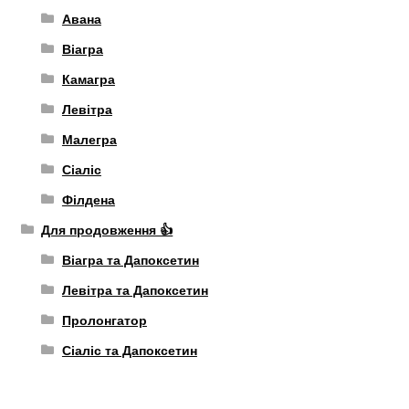
Авана
Віагра
Камагра
Левітра
Малегра
Сіаліс
Філдена
Для продовження 👍
Віагра та Дапоксетин
Левітра та Дапоксетин
Пролонгатор
Сіаліс та Дапоксетин