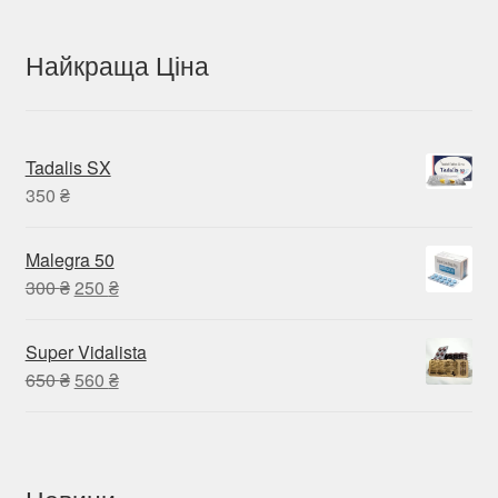
Найкраща Ціна
Tadalis SX
350
₴
Malegra 50
Оригінальна
Поточна
300
₴
250
₴
ціна:
ціна:
300 ₴.
250 ₴.
Super Vidalista
Оригінальна
Поточна
650
₴
560
₴
ціна:
ціна:
650 ₴.
560 ₴.