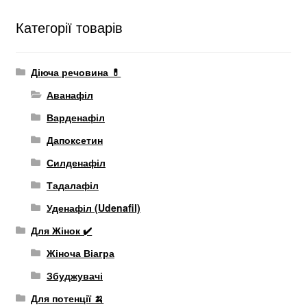
Категорії товарів
Діюча речовина 💊
Аванафіл
Варденафіл
Дапоксетин
Силденафіл
Тадалафіл
Уденафіл (Udenafil)
Для Жінок ✔️
Жіноча Віагра
Збуджувачі
Для потенції 🍌