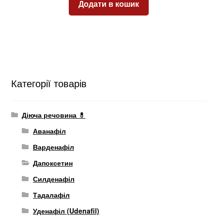
Додати в кошик
Категорії товарів
Діюча речовина 💊
Аванафіл
Варденафіл
Дапоксетин
Силденафіл
Тадалафіл
Уденафіл (Udenafil)