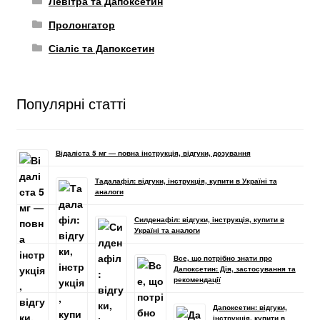
Левітра та Дапоксетин
Пролонгатор
Сіаліс та Дапоксетин
Популярні статті
Відаліста 5 мг — повна інструкція, відгуки, дозування
Тадалафіл: відгуки, інструкція, купити в Україні та
аналоги
Силденафіл: відгуки, інструкція, купити в
Україні та аналоги
Все, що потрібно знати про
Дапоксетин: Дія, застосування та
рекомендації
Дапоксетин: відгуки,
інструкція, купити в