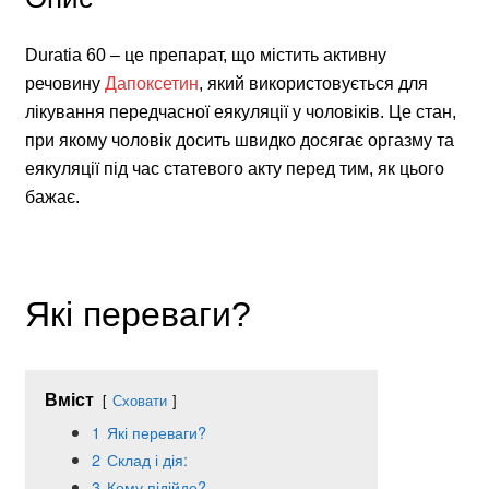
Duratia 60 – це препарат, що містить активну
речовину
Дапоксетин
, який використовується для
лікування передчасної еякуляції у чоловіків. Це стан,
при якому чоловік досить швидко досягає оргазму та
еякуляції під час статевого акту перед тим, як цього
бажає.
Які переваги?
Вміст
Сховати
1
Які переваги?
2
Склад і дія:
3
Кому підійде?