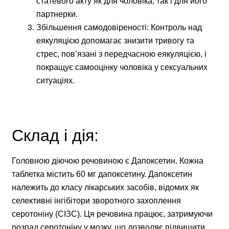
статевого акту як для чоловіка, так і для його
партнерки.
Збільшення самодовіреності: Контроль над
еякуляцією допомагає знизити тривогу та
стрес, пов’язані з передчасною еякуляцією, і
покращує самооцінку чоловіка у сексуальних
ситуаціях.
Склад і дія:
Головною діючою речовиною є Дапоксетин. Кожна
таблетка містить 60 мг дапоксетину. Дапоксетин
належить до класу лікарських засобів, відомих як
селективні інгібітори зворотного захоплення
серотоніну (СІЗС). Ця речовина працює, затримуючи
розпад серотоніну у мозку, що дозволяє підвищити