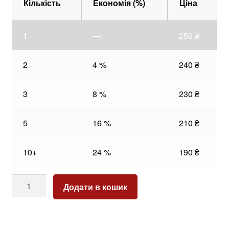
Кількість
Економія (%)
Ціна
1
—
250
₴
2
4 %
240
₴
3
8 %
230
₴
5
16 %
210
₴
10+
24 %
190
₴
Malegra
Додати в кошик
50
кількість