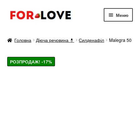
Перейти
Перейти
Меню
до
до
навігації
вмісту
Діюча речовина 💊
Головна
Діюча речовина 💊
Силденафіл
Malegra 50
Для Жінок ✔️
РОЗПРОДАЖ! -17%
Для потенції 🍌
Для продовження 👍
Статті