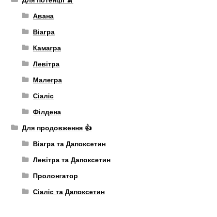
Авана
Віагра
Камагра
Левітра
Малегра
Сіаліс
Філдена
Для продовження 👍
Віагра та Дапоксетин
Левітра та Дапоксетин
Пролонгатор
Сіаліс та Дапоксетин