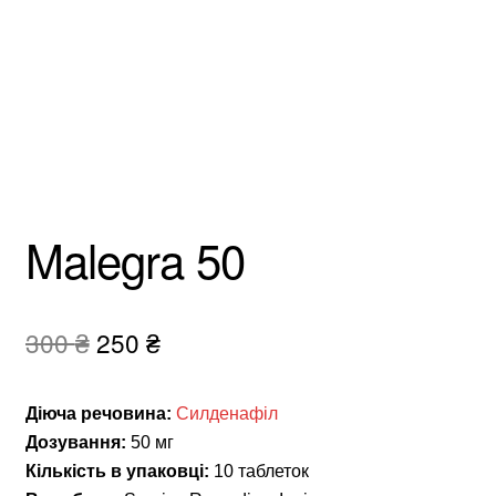
Malegra 50
Оригінальна
Поточна
300
₴
250
₴
ціна:
ціна:
300 ₴.
250 ₴.
Діюча речовина:
Силденафіл
Дозування:
50 мг
Кількість в упаковці:
10 таблеток