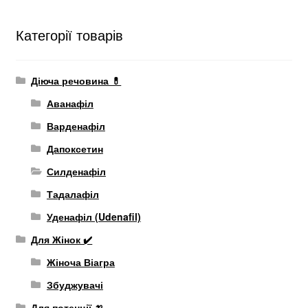
Категорії товарів
Діюча речовина 💊
Аванафіл
Варденафіл
Дапоксетин
Силденафіл
Тадалафіл
Уденафіл (Udenafil)
Для Жінок ✔️
Жіноча Віагра
Збуджувачі
Для потенції 🍌