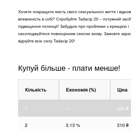
Хочете покращити якість свого сексуального життя і відно
впевненість в собі? Спробуйте Tadacip 20 – потужний засі
підвищення потенції! Забудьте про проблеми з ерекцією і
насолоджуйтеся повноцінним сексом знову. Замовте зараз
відчуйте всю силу Tadacip 20!
Купуй більше - плати менше!
Кількість
Економія (%)
Ціна
1
—
320
₴
2
3.13 %
310
₴