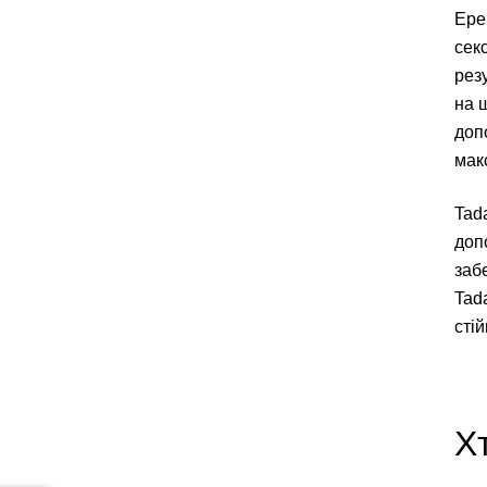
Ере
сек
рез
на 
доп
мак
Tad
доп
заб
Tad
стій
Х