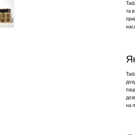
Tad
та в
при
насл
Я
Tada
доз
пац
доз
на 