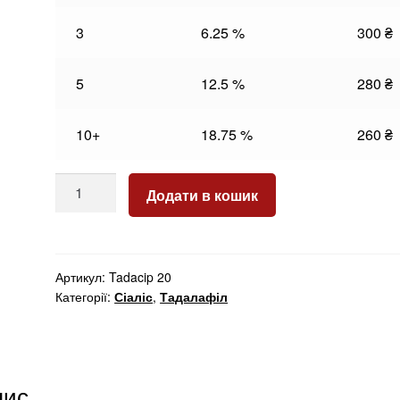
3
6.25 %
300
₴
5
12.5 %
280
₴
10+
18.75 %
260
₴
Tadacip
Додати в кошик
20
кількість
Артикул:
Tadacip 20
Категорії:
Сіаліс
,
Тадалафіл
пис