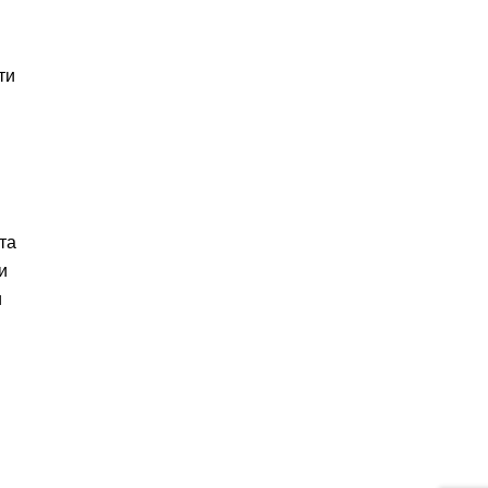
ти
та
и
и