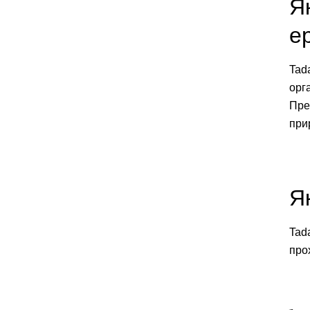
Я
ер
Tad
орг
Пре
прир
Я
Tada
про