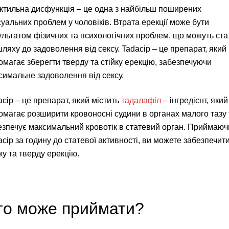
ктильна дисфункція – це одна з найбільш поширених
суальних проблем у чоловіків. Втрата ерекції може бути
ультатом фізичних та психологічних проблем, що можуть ста
шляху до задоволення від сексу. Tadacip – це препарат, який
омагає зберегти тверду та стійку ерекцію, забезпечуючи
симальне задоволення від сексу.
acip – це препарат, який містить
тадалафіл
– інгредієнт, який
омагає розширити кровоносні судини в органах малого тазу 
езпечує максимальний кровотік в статевий орган. Приймаюч
acip за годину до статевої активності, ви можете забезпечит
ку та тверду ерекцію.
то може приймати?