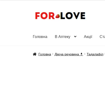
Перейти
Перейти
до
до
навігації
вмісту
Головна
В Аптеку
Акції
Ст
Головна
Діюча речовина 💊
Тадалафіл