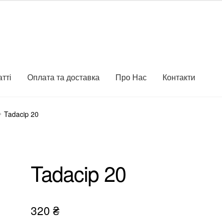
атті
Оплата та доставка
Про Нас
Контакти
Tadacip 20
Tadacip 20
320
₴