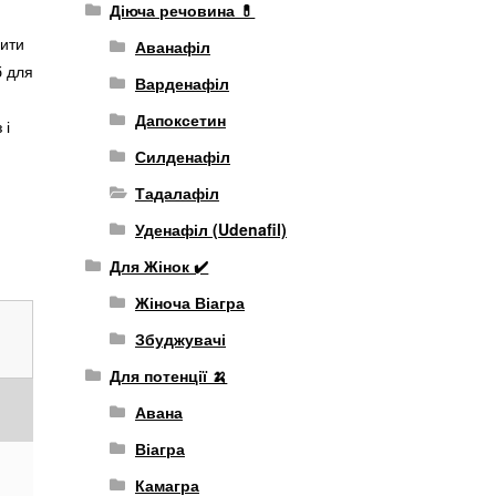
Діюча речовина 💊
вити
Аванафіл
б для
Варденафіл
Дапоксетин
 і
Силденафіл
Тадалафіл
Уденафіл (Udenafil)
Для Жінок ✔️
Жіноча Віагра
Збуджувачі
Для потенції 🍌
Авана
Віагра
Камагра