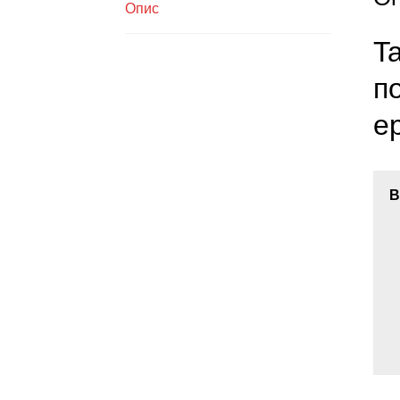
Опис
T
п
е
В