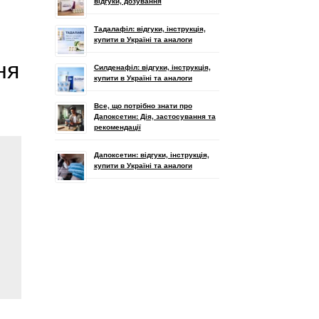
відгуки, дозування
Тадалафіл: відгуки, інструкція,
купити в Україні та аналоги
ня
Силденафіл: відгуки, інструкція,
купити в Україні та аналоги
Все, що потрібно знати про
Дапоксетин: Дія, застосування та
рекомендації
Дапоксетин: відгуки, інструкція,
купити в Україні та аналоги