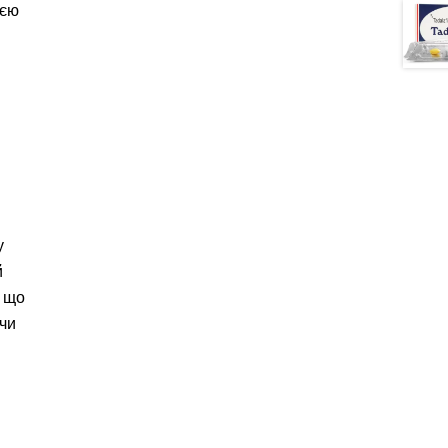
ією
у
й
, що
чи