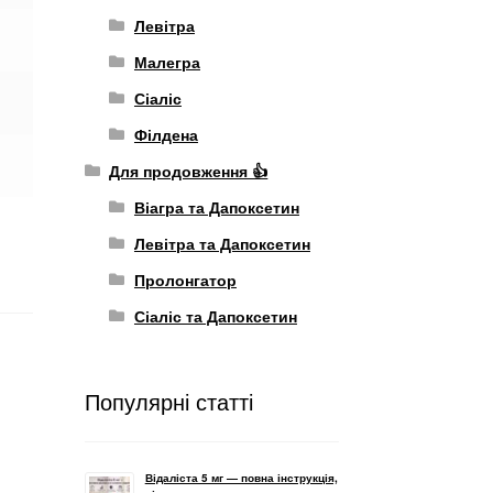
Левітра
Малегра
Сіаліс
Філдена
Для продовження 👍
Віагра та Дапоксетин
Левітра та Дапоксетин
Пролонгатор
Сіаліс та Дапоксетин
Популярні статті
Відаліста 5 мг — повна інструкція,