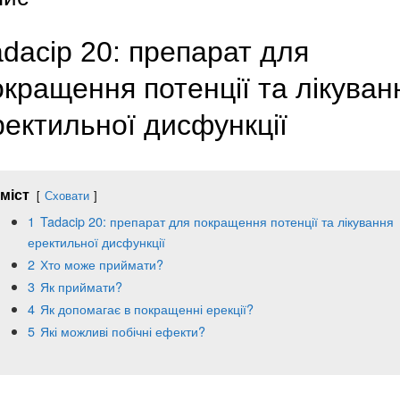
adacip 20: препарат для
окращення потенції та лікуван
ректильної дисфункції
міст
Сховати
1
Tadacip 20: препарат для покращення потенції та лікування
еректильної дисфункції
2
Хто може приймати?
3
Як приймати?
4
Як допомагає в покращенні ерекції?
5
Які можливі побічні ефекти?