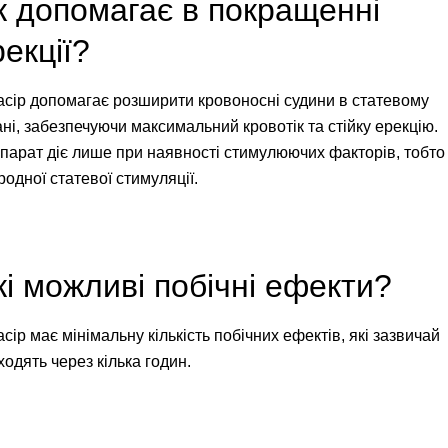
к допомагає в покращенні
екції?
acip допомагає розширити кровоносні судини в статевому
ані, забезпечуючи максимальний кровотік та стійку ерекцію.
парат діє лише при наявності стимулюючих факторів, тобто
одної статевої стимуляції.
кі можливі побічні ефекти?
cip має мінімальну кількість побічних ефектів, які зазвичай
ходять через кілька годин.