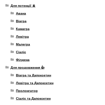
Для потенції 🍌
Авана
Віагра
Камагра
Левітра
Малегра
Сіаліс
Філдена
Для продовження 👍
Віагра та Дапоксетин
Левітра та Дапоксетин
Пролонгатор
Сіаліс та Дапоксетин