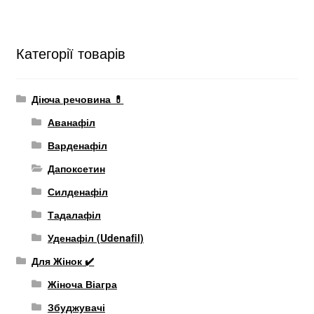
Категорії товарів
Діюча речовина 💊
Аванафіл
Варденафіл
Дапоксетин
Силденафіл
Тадалафіл
Уденафіл (Udenafil)
Для Жінок ✔️
Жіноча Віагра
Збуджувачі