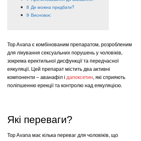
8
Де можна придбати?
9
Висновок:
Top Avana є комбінованим препаратом, розробленим
для лікування сексуальних порушень у чоловіків,
зокрема еректильної дисфункції та передчасної
еякуляції. Цей препарат містить два активні
компоненти – аванафіл і
дапоксетин
, які сприяють
поліпшенню ерекції та контролю над еякуляцією.
Які переваги?
Top Avana має кілька переваг для чоловіків, що