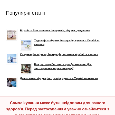
Популярні статті
Відаліста 5 мг — повна інструкція, відгуки, дозування
Тадалафіл: відгуки, інструкція, купити в Україні та
аналоги
Силденафіл: відгуки, інструкція, купити в Україні та аналоги
Все, що потрібно знати про Дапоксетин: Дія,
застосування та рекомендації
Дапоксетин: відгуки, інструкція, купити в Україні та аналоги
Самолікування може бути шкідливим для вашого
здоров'я. Перед застосуванням уважно ознайомтеся з
інструкцією та проконсультуйтеся з лікарем.