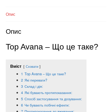
Опис
Опис
Top Avana – Що це таке?
Вміст
Сховати
1
Top Avana – Що це таке?
2
Які переваги?
3
Склад і дія:
4
Які бувають протипоказання:
5
Спосіб застосування та дозування:
6
Чи бувають побічні ефекти:
7
Протипоказання до вживання: