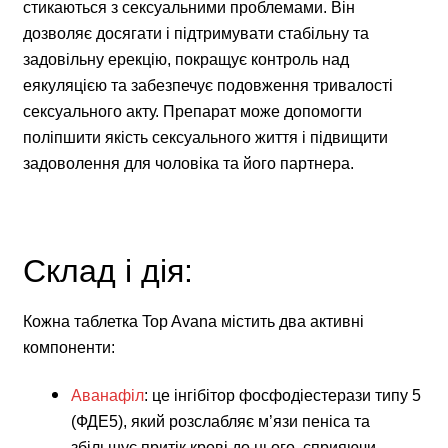
стикаються з сексуальними проблемами. Він
дозволяє досягати і підтримувати стабільну та
задовільну ерекцію, покращує контроль над
еякуляцією та забезпечує подовження тривалості
сексуального акту. Препарат може допомогти
поліпшити якість сексуального життя і підвищити
задоволення для чоловіка та його партнера.
Склад і дія:
Кожна таблетка Top Avana містить два активні
компоненти:
Аванафіл
: це інгібітор фосфодіестерази типу 5
(ФДЕ5), який розслабляє м’язи пеніса та
збільшує притік крові до нього, сприяючи