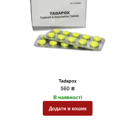
Tadapox
560
₴
В наявності
Додати в кошик