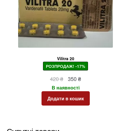
Vilitra 20
РОЗПРОДАЖ! -17%
Оригінальна
Поточна
420
₴
350
₴
ціна:
ціна:
В наявності
420 ₴.
350 ₴.
Додати в кошик
Супутні товари