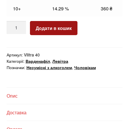
10+
14.29 %
360
₴
Vilitra
Додати в кошик
40
кількість
Артикул:
Vilitra 40
Категорії:
Варденафіл
,
Левітра
Позначки:
Несумісні з алкоголем
,
Чоловікам
Опис
Доставка