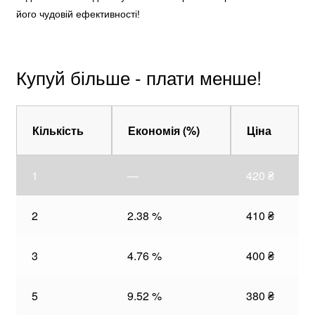
його чудовій ефективності!
Купуй більше - плати менше!
Кількість
Економія (%)
Ціна
1
—
420
₴
2
2.38 %
410
₴
3
4.76 %
400
₴
5
9.52 %
380
₴