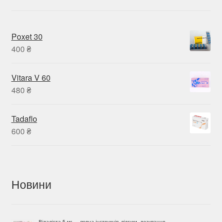
Poxet 30
400
₴
Vitara V 60
480
₴
Tadaflo
600
₴
Новини
Відаліста 5 мг — повна інструкція, відгуки, дозування