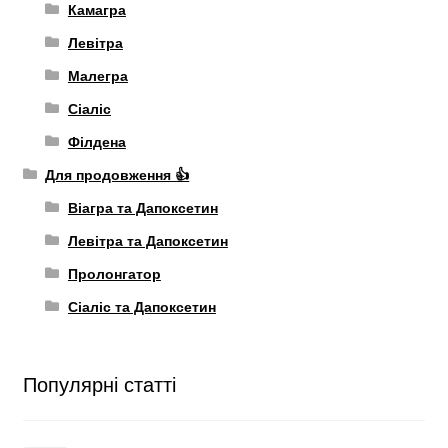
Камагра
Левітра
Малегра
Сіаліс
Філдена
Для продовження 👍
Віагра та Дапоксетин
Левітра та Дапоксетин
Пролонгатор
Сіаліс та Дапоксетин
Популярні статті