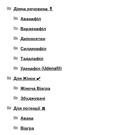
Діюча речовина 💊
Аванафіл
Варденафіл
Дапоксетин
Силденафіл
Тадалафіл
Уденафіл (Udenafil)
Для Жінок ✔️
Жіноча Віагра
Збуджувачі
Для потенції 🍌
Авана
Віагра