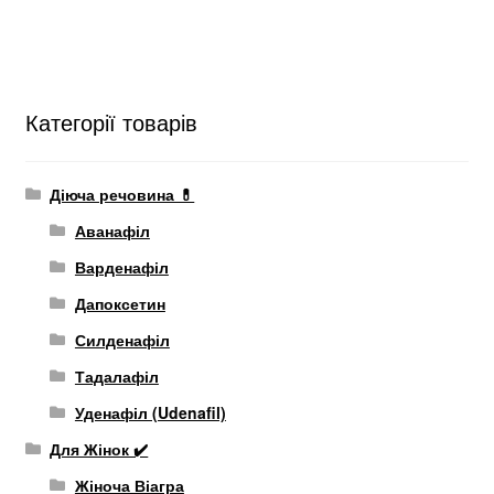
Категорії товарів
Діюча речовина 💊
Аванафіл
Варденафіл
Дапоксетин
Силденафіл
Тадалафіл
Уденафіл (Udenafil)
Для Жінок ✔️
Жіноча Віагра