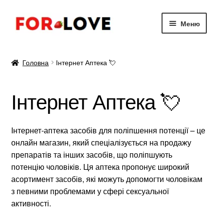
Перейти
Перейти
Меню
до
до
навігації
вмісту
Діюча речовина 💊
Головна
Інтернет Аптека 💘
Для Жінок ✔️
Інтернет Аптека 💘
Для потенції 🍌
Для продовження 👍
Інтернет-аптека засобів для поліпшення потенції – це
онлайн магазин, який спеціалізується на продажу
Статті
препаратів та інших засобів, що поліпшують
потенцію чоловіків. Ця аптека пропонує широкий
асортимент засобів, які можуть допомогти чоловікам
з певними проблемами у сфері сексуальної
активності.