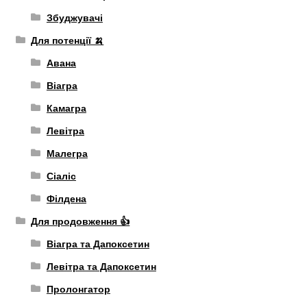
Збуджувачі
Для потенції 🍌
Авана
Віагра
Камагра
Левітра
Малегра
Сіаліс
Філдена
Для продовження 👍
Віагра та Дапоксетин
Левітра та Дапоксетин
Пролонгатор