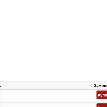
ь
Замов
Куп