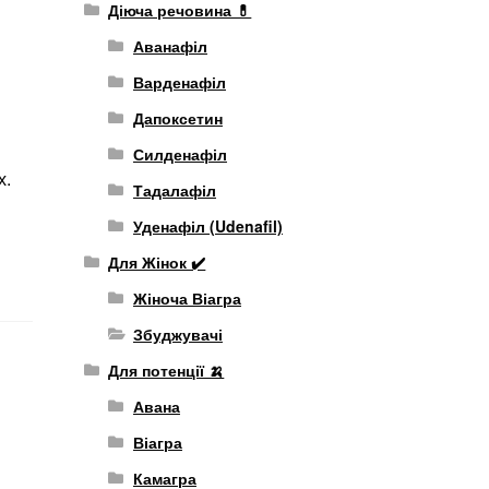
Діюча речовина 💊
Аванафіл
Варденафіл
Дапоксетин
я
Силденафіл
х.
Тадалафіл
Уденафіл (Udenafil)
Для Жінок ✔️
Жіноча Віагра
Збуджувачі
Для потенції 🍌
Авана
Віагра
Камагра