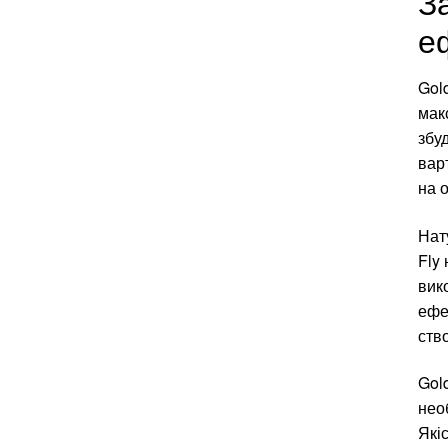
За
е
Gol
мак
збуд
вар
на 
Нат
Fly
вик
ефе
ство
Gold
необ
Які