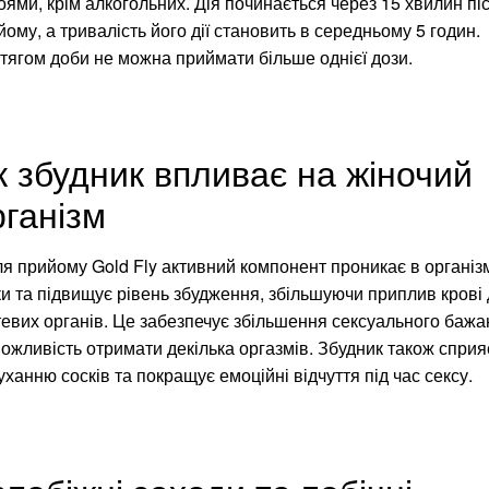
оями, крім алкогольних. Дія починається через 15 хвилин пі
ому, а тривалість його дії становить в середньому 5 годин.
тягом доби не можна приймати більше однієї дози.
к збудник впливає на жіночий
рганізм
ля прийому Gold Fly активний компонент проникає в організ
ки та підвищує рівень збудження, збільшуючи приплив крові 
тевих органів. Це забезпечує збільшення сексуального бажа
можливість отримати декілька оргазмів. Збудник також сприя
ханню сосків та покращує емоційні відчуття під час сексу.