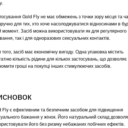
у.
тосування Gold Fly не має обмежень з точки зору місця та ча
зручно для тих, хто хоче насолоджуватися відносинами в буд
й момент. Засіб можна використовувати як для регулярного
вання, так і для одноразових сексуальних контактів.
 того, засіб має економічну вигоду. Одна упаковка містить
татню кількість рідини для кількох застосувань, що дозволяє
номити гроші на покупці інших стимулюючих засобів.
исновок
d Fly є ефективним та безпечним засобом для підвищення
суального бажання у жінок. Його натуральний склад дозволя
ористовувати його без ризику небажаних побічних ефектів.