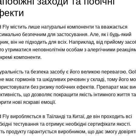
побіжні заходи та побічні
фекти
d Fly містить лише натуральні компоненти та вважається
симально безпечним для застосування. Але, як і будь-який
ник, він не підходить для всіх. Наприклад, від прийому засо
то утриматися неповнолітнім особам з алергічними реакція
окремі компоненти.
уральність та безпека засобу є його великою перевагою. Go
 не має гормонів та шкідливих речовин у складі, тому його м
ористовувати без ризику побічних ефектів. Препарат має ви
ктивність, що дозволяє покращити якість інтимного життя та
рити нові яскраві емоції.
 Fly виробляється в Таїланді та Китаї, де він проходить всі
хідні тестування та отримує необхідні сертифікати якості.
сть продукту гарантується виробником, що дає змогу довірят