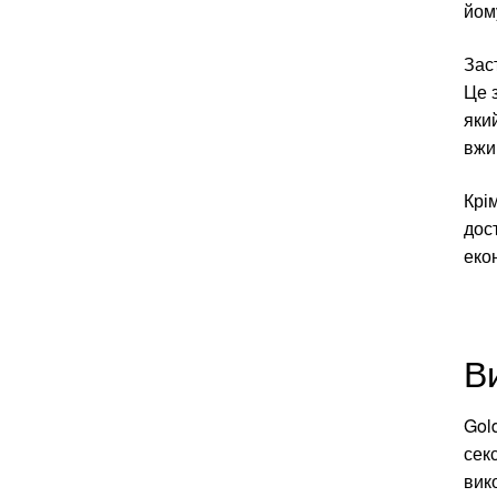
йом
Зас
Це 
яки
вжи
Крім
дос
еко
В
Gol
сек
вик