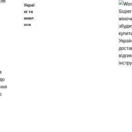
сля
м
до
ння
є