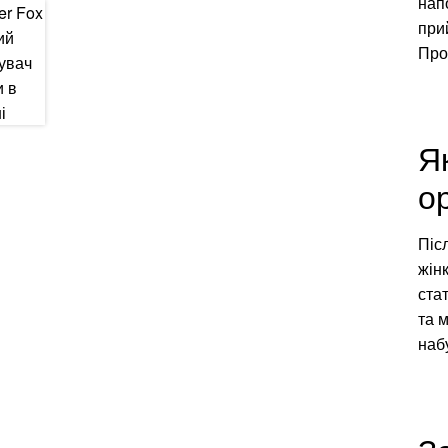
нап
прий
Про
Я
о
Піс
жін
ста
та 
набу