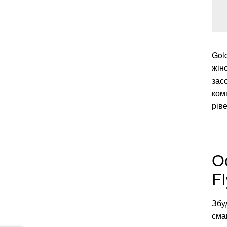
Gol
жін
зас
ком
рів
О
Fl
Збуд
сма