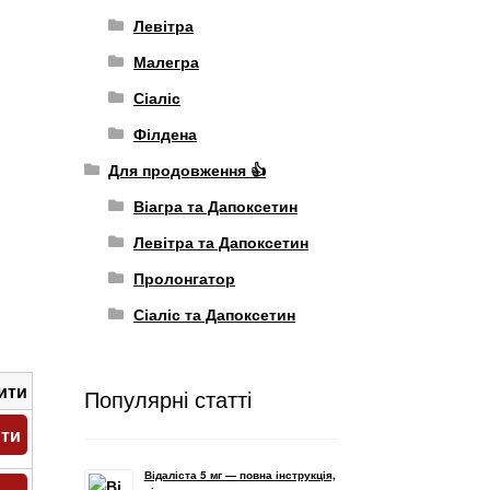
Левітра
Малегра
Сіаліс
Філдена
Для продовження 👍
Віагра та Дапоксетин
Левітра та Дапоксетин
Пролонгатор
Сіаліс та Дапоксетин
ити
Популярні статті
ити
Відаліста 5 мг — повна інструкція,