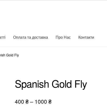
атті
Оплата та доставка
Про Нас
Контакти
ish Gold Fly
Spanish Gold Fly
Діапазон
400
₴
–
1000
₴