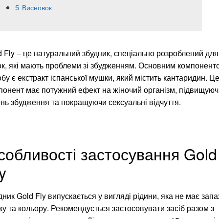
5
Висновок
d Fly – це натуральний збудник, спеціально розроблений для
ок, які мають проблеми зі збудженням. Основним компонент
обу є екстракт іспанської мушки, який містить кантаридин. Ц
понент має потужний ефект на жіночий організм, підвищуюч
ень збудження та покращуючи сексуальні відчуття.
собливості застосування Gold
y
ник Gold Fly випускається у вигляді рідини, яка не має запа
ку та кольору. Рекомендується застосовувати засіб разом з