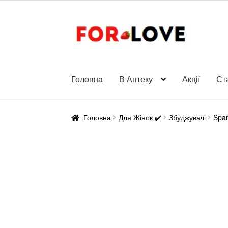
до
1000 ₴
Перейти
Перейти
до
до
навігації
вмісту
Головна
В Аптеку
Акції
Ст
Головна
Для Жінок ✔️
Збуджувачі
Span