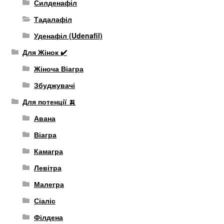
Силденафіл
Тадалафіл
Уденафіл (Udenafil)
Для Жінок ✔️
Жіноча Віагра
Збуджувачі
Для потенції 🍌
Авана
Віагра
Камагра
Левітра
Малегра
Сіаліс
Філдена