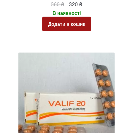
Оригінальна
Поточна
360
₴
320
₴
ціна:
ціна:
В наявності
360 ₴.
320 ₴.
Додати в кошик