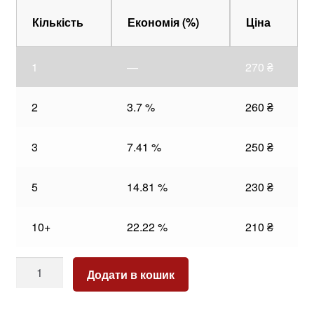
Кількість
Економія (%)
Ціна
1
—
270
₴
2
3.7 %
260
₴
3
7.41 %
250
₴
5
14.81 %
230
₴
10+
22.22 %
210
₴
Vidalista
Додати в кошик
10
кількість