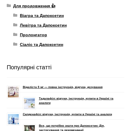
Для продовження 👍
Віагра та Дапоксетин
Левітра та Дапоксетин
Пролонгатор
Сіаліс та Дапоксетин
Популярні статті
Відаліста 5 мг — повна інструкція, відгуки, дозування
Тадалафіл: відгуки, інструкція, купити в Україні та
аналоги
Силденафіл: відгуки, інструкція, купити в Україні та аналоги
Все, що потрібно знати про Дапоксетин: Дія,
застосування та рекомендації