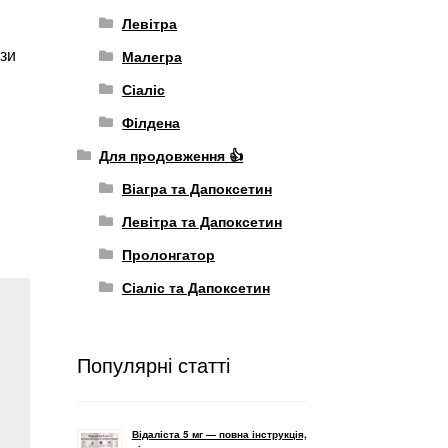
Левітра
Малегра
ази
Сіаліс
Філдена
Для продовження 👍
Віагра та Дапоксетин
Левітра та Дапоксетин
Пролонгатор
Сіаліс та Дапоксетин
Популярні статті
Відаліста 5 мг — повна інструкція,