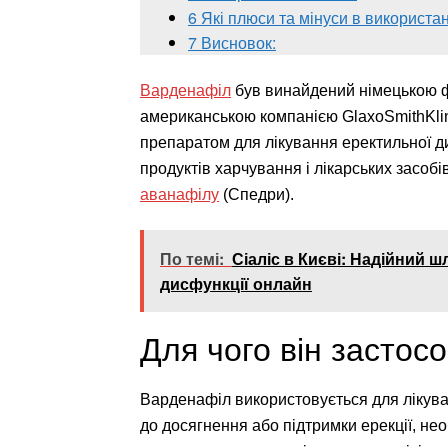
6
Які плюси та мінуси в використа
7
Висновок:
Варденафіл
був винайдений німецькою ф
американською компанією GlaxoSmithKline
препаратом для лікування еректильної д
продуктів харчування і лікарських засобі
аванафілу
(Спедри).
По темі:
Сіаліс в Києві: Надійний 
дисфункції онлайн
Для чого він застос
Варденафіл використовується для лікуван
до досягнення або підтримки ерекції, нео