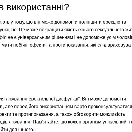
 в використанні?
ть у тому, що він може допомогти поліпшити ерекцію та
ункцією. Це може покращити якість їхнього сексуального жит
іл не є універсальним рішенням і не допоможе усім чолові
е мати побічні ефекти та протипоказання, які слід враховува
 лікування еректильної дисфункції. Він може допомогти
ів, але перед його використанням варто проконсультуватися
фекти та протипоказання, а також обговорити можливість
ів лікування. Пам’ятайте, що кожен організм унікальний, і
ійти для іншого.