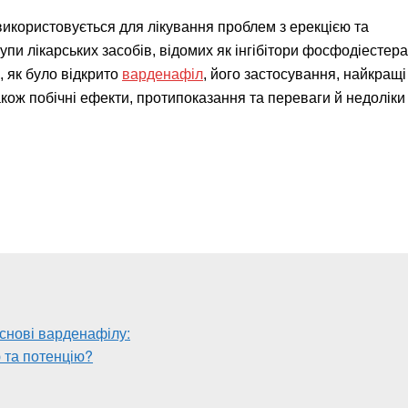
 використовується для лікування проблем з ерекцією та
рупи лікарських засобів, відомих як інгібітори фосфодіестер
, як було відкрито
варденафіл
, його застосування, найкращі
акож побічні ефекти, протипоказання та переваги й недоліки
снові варденафілу:
 та потенцію?