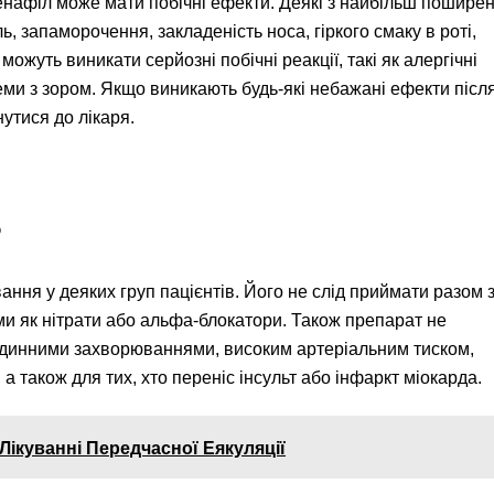
денафіл може мати побічні ефекти. Деякі з найбільш пошире
, запаморочення, закладеність носа, гіркого смаку в роті,
 можуть виникати серйозні побічні реакції, такі як алергічні
еми з зором. Якщо виникають будь-які небажані ефекти післ
утися до лікаря.
?
ня у деяких груп пацієнтів. Його не слід приймати разом 
и як нітрати або альфа-блокатори. Також препарат не
динними захворюваннями, високим артеріальним тиском,
 також для тих, хто переніс інсульт або інфаркт міокарда.
 Лікуванні Передчасної Еякуляції