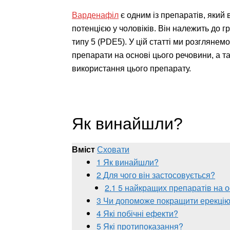
Варденафіл
є одним із препаратів, який
потенцією у чоловіків. Він належить до г
типу 5 (PDE5). У цій статті ми розглянемо
препарати на основі цього речовини, а т
використання цього препарату.
Як винайшли?
Вміст
Сховати
1
Як винайшли?
2
Для чого він застосовується?
2.1
5 найкращих препаратів на о
3
Чи допоможе покращити ерекцію
4
Які побічні ефекти?
5
Які протипоказання?