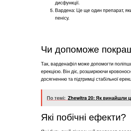
дисфункції.
Вардена: Це ще один препарат, як
пенісу.
Чи допоможе покращ
Так, варденафіл може допомогти поліпшит
ерекцією. Він діє, розширюючи кровоносн
досягненню та підтримці стабільної ерекці
По темі:
Zhewitra 20: Як винайшли 
Які побічні ефекти?