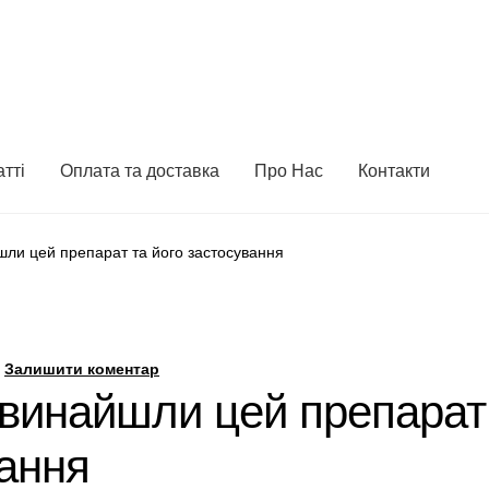
атті
Оплата та доставка
Про Нас
Контакти
шли цей препарат та його застосування
—
Залишити коментар
 винайшли цей препарат
вання