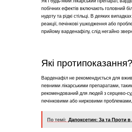
Як і будь-який лікарський препарат, вар
побічних ефектів включають головний біль
нудоту та рідкі стільці. В деяких випадках
реакції, печінкові ушкодження або пробл
прийому варденафілу, слід негайно зверн
Які протипоказання
Варденафіл не рекомендується для вживан
певними лікарськими препаратами, таким
рекомендований для людей з серцево-су
печінковими або нирковими проблемами, а
По темі:
Дапоксетин: За та Проти в