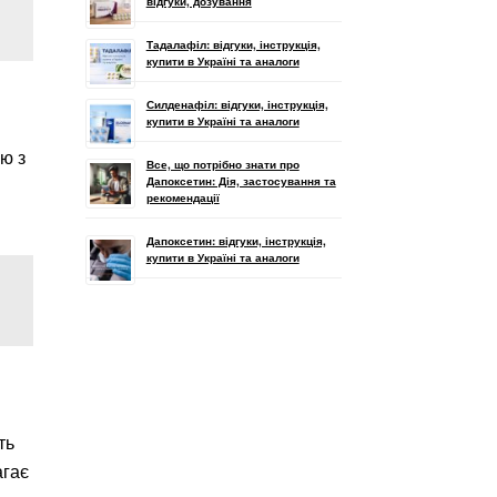
відгуки, дозування
Тадалафіл: відгуки, інструкція,
купити в Україні та аналоги
Силденафіл: відгуки, інструкція,
купити в Україні та аналоги
ю з
Все, що потрібно знати про
Дапоксетин: Дія, застосування та
рекомендації
Дапоксетин: відгуки, інструкція,
купити в Україні та аналоги
ть
гає