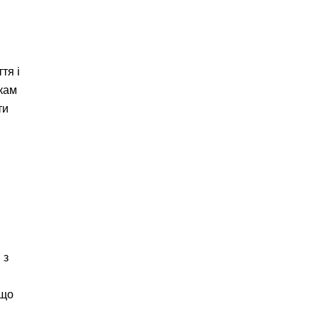
тя і
кам
ти
 з
 що