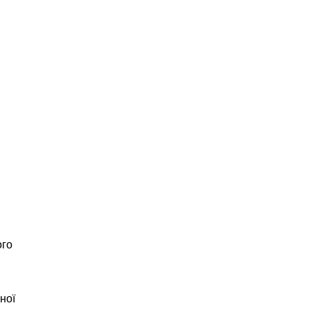
ого
ної