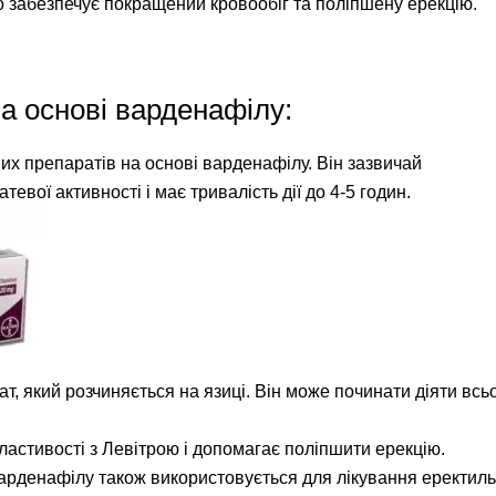
о забезпечує покращений кровообіг та поліпшену ерекцію.
а основі варденафілу:
ших препаратів на основі варденафілу. Він зазвичай
евої активності і має тривалість дії до 4-5 годин.
, який розчиняється на язиці. Він може починати діяти всь
ластивості з Левітрою і допомагає поліпшити ерекцію.
варденафілу також використовується для лікування еректиль