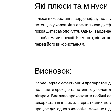
Які плюси та мінуси
Плюси використання варденафілу полягаю
потенцію у чоловіків з еректильною дисф
покращити самопочуття. Однак, варденаф
з проблемами ерекції. Крім того, він мож
перед його використанням.
Висновок:
Варденафіл є ефективним препаратом для
поліпшити ерекцію та потенцію у чоловік
лікарем. Важливо враховувати побічні е
використання інших альтернативних метод
працює для одного чоловіка, може не під