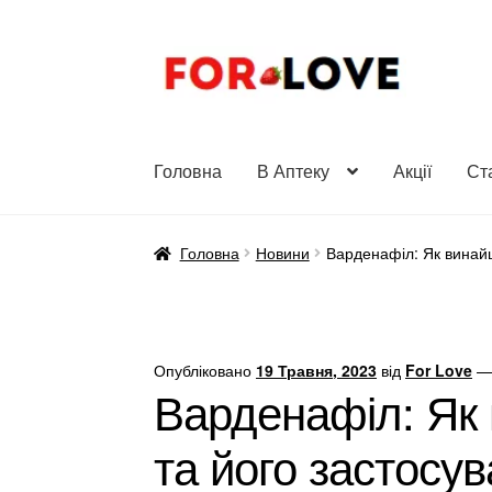
Перейти
Перейти
до
до
навігації
вмісту
Головна
В Аптеку
Акції
Ст
Головна
Новини
Варденафіл: Як винай
Опубліковано
19 Травня, 2023
від
For Love
Варденафіл: Як
та його застосу