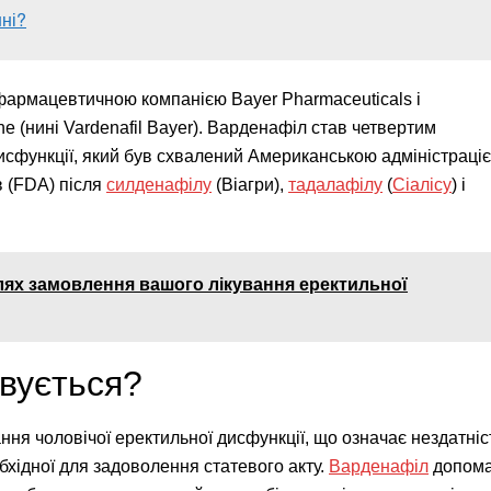
нні?
армацевтичною компанією Bayer Pharmaceuticals і
 (нині Vardenafil Bayer). Варденафіл став четвертим
исфункції, який був схвалений Американською адміністраціє
в (FDA) після
силденафілу
(Віагри),
тадалафілу
(
Сіалісу
) і
шлях замовлення вашого лікування еректильної
овується?
ня чоловічої еректильної дисфункції, що означає нездатніс
бхідної для задоволення статевого акту.
Варденафіл
допома