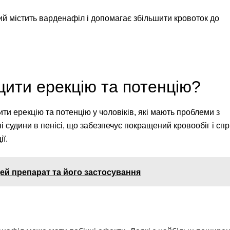
ий містить варденафіл і допомагає збільшити кровоток до
ити ерекцію та потенцію?
и ерекцію та потенцію у чоловіків, які мають проблеми з
і судини в пенісі, що забезпечує покращений кровообіг і сп
ї.
цей препарат та його застосування