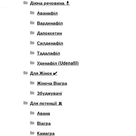
Діюча речовина 💊
Аванафіл
Варденафіл
Дапоксетин
Силденафіл
Тадалафіл
Уденафіл (Udenafil)
Для Жінок ✔️
Жіноча Віагра
Збуджувачі
Для потенції 🍌
Авана
Віагра
Камагра