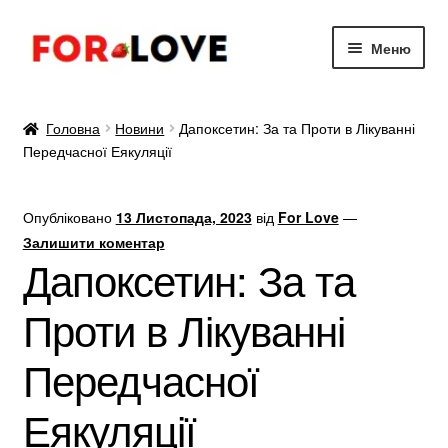
Перейти
Перейти
Меню
до
до
навігації
вмісту
Діюча речовина 💊
Головна
Новини
Дапоксетин: За та Проти в Лікуванні
Передчасної Еякуляції
Для Жінок ✔️
Для потенції 🍌
Опубліковано
13 Листопада, 2023
від
For Love
—
Залишити коментар
Для продовження 👍
Дапоксетин: За та
Проти в Лікуванні
Статті
Передчасної
Еякуляції