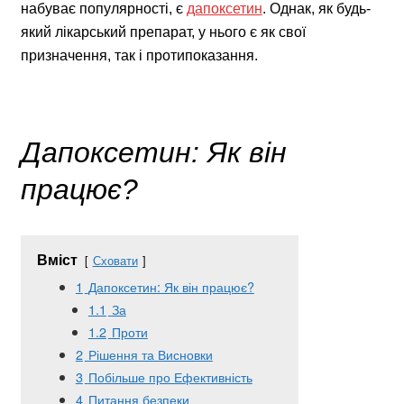
набуває популярності, є
дапоксетин
. Однак, як будь-
який лікарський препарат, у нього є як свої
призначення, так і протипоказання.
Дапоксетин: Як він
працює?
Вміст
Сховати
1
Дапоксетин: Як він працює?
1.1
За
1.2
Проти
2
Рішення та Висновки
3
Побільше про Ефективність
4
Питання безпеки