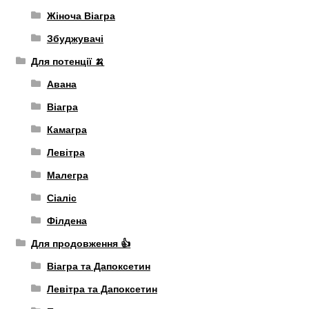
Жіноча Віагра
Збуджувачі
Для потенції 🍌
Авана
Віагра
Камагра
Левітра
Малегра
Сіаліс
Філдена
Для продовження 👍
Віагра та Дапоксетин
Левітра та Дапоксетин