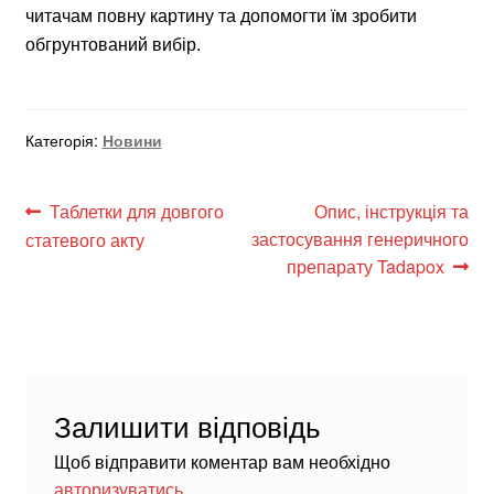
читачам повну картину та допомогти їм зробити
обгрунтований вибір.
Категорія:
Новини
Навігація
Попередні
Наступні
Таблетки для довгого
Опис, інструкція та
записи:
записи:
застосування генеричного
статевого акту
записів
препарату Tadapox
Залишити відповідь
Щоб відправити коментар вам необхідно
авторизуватись
.