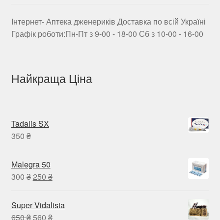
Інтернет- Аптека дженериків Доставка по всій Україні
Графік роботи:Пн-Пт з 9-00 - 18-00 Сб з 10-00 - 16-00
Найкраща Ціна
Tadalis SX
350
₴
Malegra 50
Оригінальна
Поточна
300
₴
250
₴
ціна:
ціна:
300 ₴.
250 ₴.
Super Vidalista
Оригінальна
Поточна
650
₴
560
₴