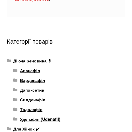
Категорії товарів
Діюча речовина 💊
Аванафіл
Варденафіл
Дапоксетин
Силденафіл
Тадалафіл
Уденафіл (Udenafil)
Для Жінок ✔️